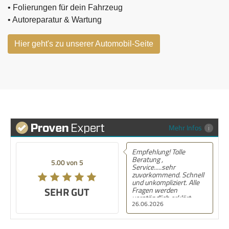
• Folierungen für dein Fahrzeug
• Autoreparatur & Wartung
Hier geht's zu unserer Automobil-Seite
Mehr Infos
Empfehlung! Tolle
Beratung ,
5.00 von 5
Service.....sehr
zuvorkommend. Schnell
und unkompliziert. Alle
SEHR GUT
Fragen werden
verständlich erklärt.
26.06.2026
Rundum zufrieden.